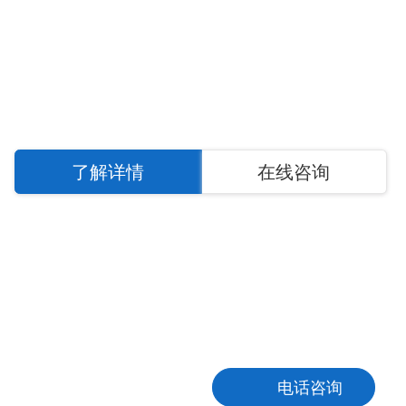
环保机械
挡边带式输送机
了解详情
在线咨询
格鲁夫全心全意为客户服务
从选型
·
设计
·
生成
·
为您提供一站式服务
在线咨询
电话咨询