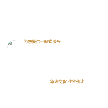
精于省·
竭尽全力为客户
为您提供一站式服务
从设计选型、定制、生产到售后，我们为
您提供全程专业指导和支持，让您的采购
过程更加高效、便捷。
急速交货-佳性价比
充足的备件库存，采用模块化生产方式，
确保客户的生产和项目进度不受影响保证
质量的同时，成本降到。