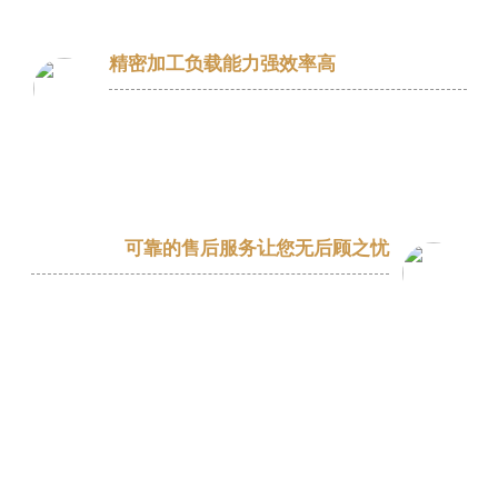
精密加工负载能力强效率高
精密加工使减速机具备强大的负载能力，
能够应对各种高扭矩、高效率的传动需求
负载能力强，适应各种应用场景。
可靠的售后服务让您无后顾之忧
从技术支持、售后服务，全方位保障。售
后团队全天候待命，确保在您遇到任何问
题时，都能得到及时的响应和沟通。