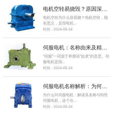
电机空转易烧毁？原因深度剖析
电机空转为什么容易烧？电机空转，顾
名思义，是指电机...
时间：2024-05-24
伺服电机：名称由来及精确控制之谜
“伺服”一词源于希腊语“奴隶”的意思。伺
服电机是指...
时间：2024-05-24
伺服电机名称解析：为何它被称为精准控制电机？
为什么叫伺服电机：解读其名称与特性
伺服电机，这个在...
时间：2024-05-24