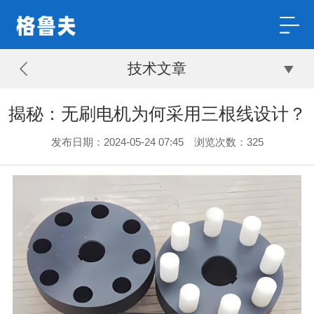
技术文章
揭秘：无刷电机为何采用三根线设计？
发布日期：2024-05-24 07:45 浏览次数：
325