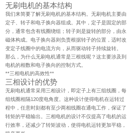
无刷电机的基本结构
我们来简要了解无刷电机的基本结构。无刷电机主要由
定子、转子和电子换向器组成。其中，定子是固定的部
分，通常包含有线圈绕组；转子则是旋转的部分，由永
磁体构成。电子换向器则负责根据转子的位置，适时改
变定子线圈中的电流方向，从而驱动转子持续旋转。
那么，为什么无刷电机通常是三根线呢？这主要涉及到
电机的相数和电子换向的控制方式。
**三相电机的高效性**
三相设计的优势
无刷电机通常采用三相设计，即定子上有三组线圈，每
组线圈相隔120度电角度。这种设计使得电机在运转过
程中，任意时刻都有至少两相线圈在通电工作，保证了
转矩的平稳输出。三相电机的设计不仅提高了电机的运
行效率，还减少了转矩波动，使得电机运转更加平稳，