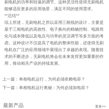
刷电机的功率和转速的调节。这种灵活性使得无刷电机
能够适应更多的应用场景，满足不同的使用需求。
**总结**
综上所述，无刷电机之所以采用三根线的设计，主要是
基于三相电机的高效性、电子换向的精确控制、电路简
化与成本降低以及电压与功率的灵活调节等多方面的考
虑。这种设计不仅提高了电机的整体性能，还使得无刷
电机在广泛的应用领域中展现出了卓越的表现。随着技
术的不断进步，无刷电机将会在未来发挥更加重要的作
用，推动相关产业的持续发展。
上一篇：单相电机运行，为何必须依赖电容？
下一篇：单相电机运行奥秘：为何必须加电容？
最新产品
更多>>