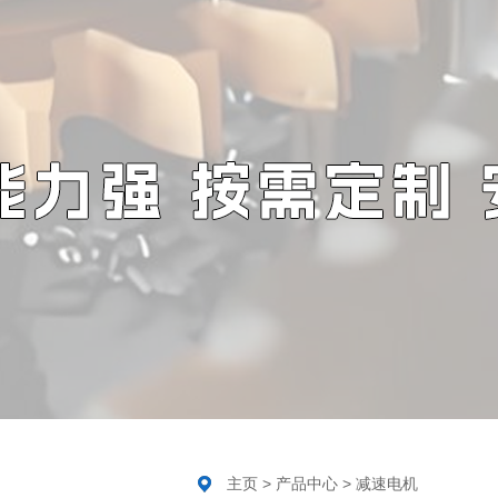
主页
>
产品中心
>
减速电机