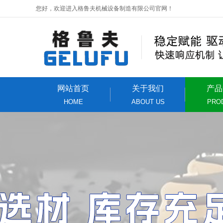
您好，欢迎进入格鲁夫机械设备制造有限公司官网！
网站首页
关于我们
产品
HOME
ABOUT US
PRO