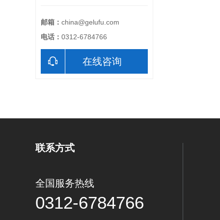
邮箱：
china@gelufu.com
电话：
0312-6784766
在线咨询
联系方式
全国服务热线
0312-6784766