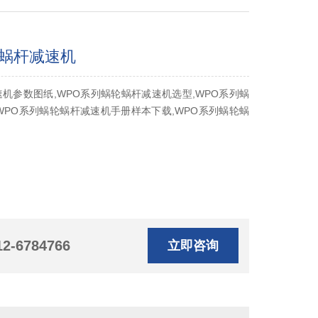
轮蜗杆减速机
机参数图纸,WPO系列蜗轮蜗杆减速机选型,WPO系列蜗
WPO系列蜗轮蜗杆减速机手册样本下载,WPO系列蜗轮蜗
12-6784766
立即咨询