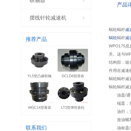
联轴器
产品
摆线针轮减速机
蜗轮蜗杆
减
蜗轮
蜗杆
减
推荐产品
WPO175
关。这与WP
结构部：箱
作用在减速
YL5型凸缘联轴
GCLD6鼓形齿
蜗轮蜗杆减
蜗轮蜗杆减
油盖/通气
端盖，分为
WGC14型垂直
LT3型弹性套柱
油封；主要
放油螺塞，
联系我们
油标盖/油