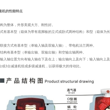
速机的性能特点
构为整体，外形美观大方、刚性好。
式有基本型（箱体为带有底脚板的立式或卧式两种结构）和型（箱体为长
式）
联接方式有基本型（单输入轴及双输入轴）、带电机法兰两种。
结构有基本型（单输出轴、双输出轴）和空输出轴两种。
输入轴位置方向有输入轴在下及在上；输出轴向上及向下；输入轴向上及
台或3台减速机组成多级减速机，以获得极大的传动比。