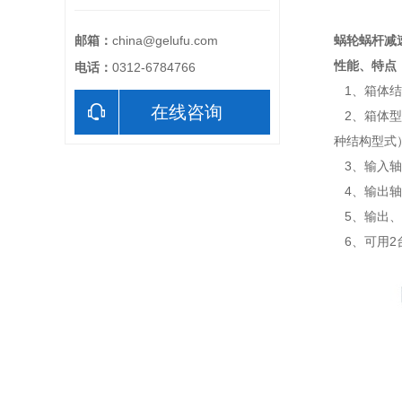
邮箱：
china@gelufu.com
蜗轮蜗杆减
性能、特点
电话：
0312-6784766
1、箱体结
在线咨询
2、箱体型
种结构型
3、输入轴
4、输出轴
5、输出、
6、可用2