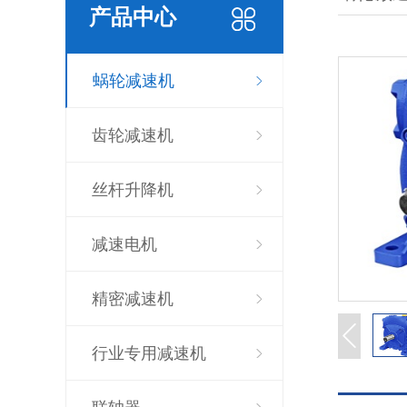
产品中心
蜗轮减速机
齿轮减速机
丝杆升降机
减速电机
精密减速机
行业专用减速机