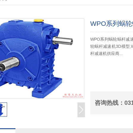
WPO系列蜗
WPO系列蜗轮蜗杆减速
轮蜗杆减速机3D模型,
杆减速机供应商...
咨询热线：
03