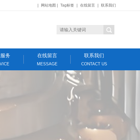
|
网站地图
|
Tag标签
|
在线留言
|
联系我们
后服务
在线留言
联系我们
VICE
MESSAGE
CONTACT US